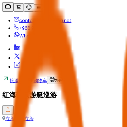
contactus@seyaha.net
+966 920 032 547
Whatsapp
接送服务
购物车
ZH
/
SAR
红海码头游艇巡游
红海地区
,
红海