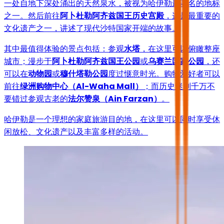
一处自地下深处涌出的天然泉水，被视为哈伊勒最著名的地标
之一。然后前往
阿卜杜勒阿齐兹国王历史宫殿
，这是最重要的
文化遗产之一，讲述了现代沙特国家开端的故事。
其中最值得体验的景点包括：参观
水塔
，在这里可以俯瞰整座
城市；漫步于
阿卜杜勒阿齐兹国王公园
或
乌赛兰国家公园
，还
可以在
动物园
或
穆什塔勒公园
度过惬意时光。购物爱好者可以
前往
绿洲购物中心（Al-Waha Mall）
；而历史迷则千万不
要错过参观古老的
法尔赞泉（Ain Farzan）
。
哈伊勒是一个理想的家庭旅游目的地，在这里可以同时享受休
闲放松、文化遗产以及丰富多样的活动。