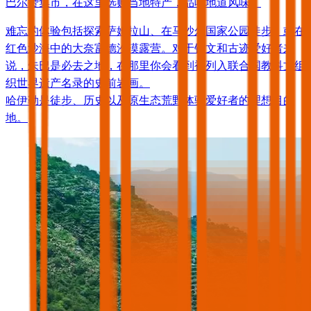
巴尔赞集市，在这里选购当地特产，品味地道风味。
难忘的体验包括探索萨姆拉山、在马沙尔国家公园徒步，或在
红色沙海中的大奈富德沙漠露营。对于铭文和古迹爱好者来
说，朱巴是必去之地，在那里你会看到被列入联合国教科文组
织世界遗产名录的史前岩画。
哈伊勒是徒步、历史以及原生态荒野体验爱好者的理想目的
地。