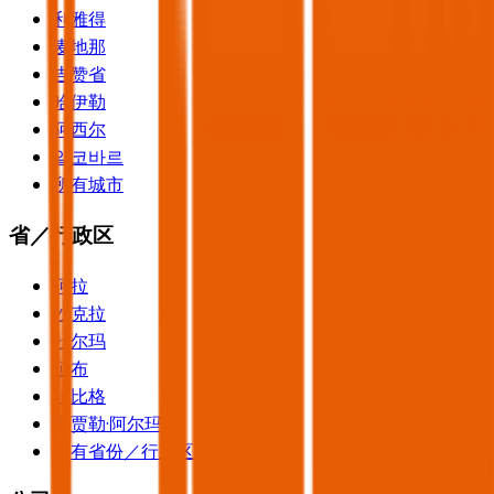
利雅得
麦地那
吉赞省
哈伊勒
阿西尔
알코바르
所有城市
省／行政区
阿拉
沙克拉
杜尔玛
延布
拉比格
里贾勒·阿尔玛
所有省份／行政区