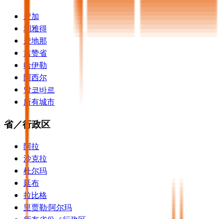
麦加
利雅得
麦地那
吉赞省
哈伊勒
阿西尔
알코바르
所有城市
省／行政区
阿拉
沙克拉
杜尔玛
延布
拉比格
里贾勒·阿尔玛