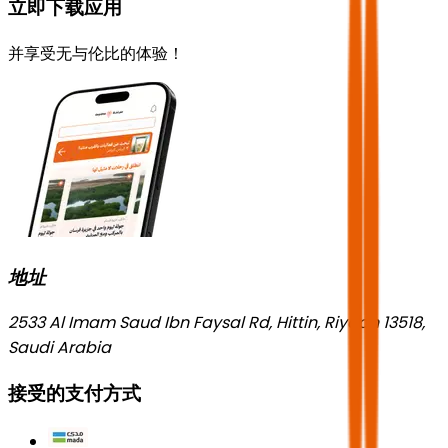
立即下载应用
并享受无与伦比的体验！
地址
2533 Al Imam Saud Ibn Faysal Rd, Hittin, Riyadh 13518,
Saudi Arabia
接受的支付方式