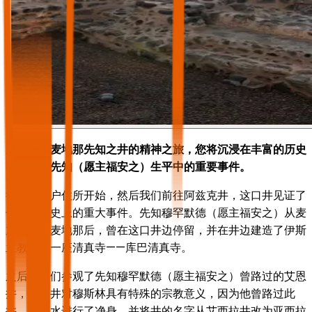
踏上探索麦地那先知之井的精神之旅，您将沉浸在丰富的历史
中，了解先知（愿主福安之）生平中的重要事件。
行程从客户住所开始，然后我们前往阿兹克井，这口井见证了
伊斯兰历史上的重大事件。先知穆罕默德（愿主福安之）从麦
加迁徙到麦地那后，曾在这口井边停留，并在井边建造了伊斯
兰教的第一座清真寺——库巴清真寺。
之后，我们参观了先知穆罕默德（愿主福安之）曾路过的艾恩
井，这口井对穆斯林具有特殊的宗教意义，因为他曾路过此
井，用井水进行了净身，并将井的名字从艾西拉井改为亚西拉