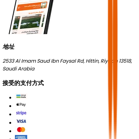
地址
2533 Al Imam Saud Ibn Faysal Rd, Hittin, Riyadh 13518,
Saudi Arabia
接受的支付方式