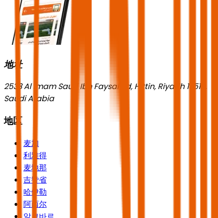
地址
2533 Al Imam Saud Ibn Faysal Rd, Hittin, Riyadh 13518,
Saudi Arabia
地区
麦加
利雅得
麦地那
吉赞省
哈伊勒
阿西尔
알코바르