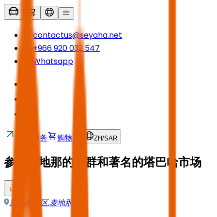
contactus@seyaha.net
+966 920 032 547
Whatsapp
接送服务
购物车
ZH
/
SAR
参观麦地那的井群和著名的塔巴哈市场
麦地那地区
,
麦地那