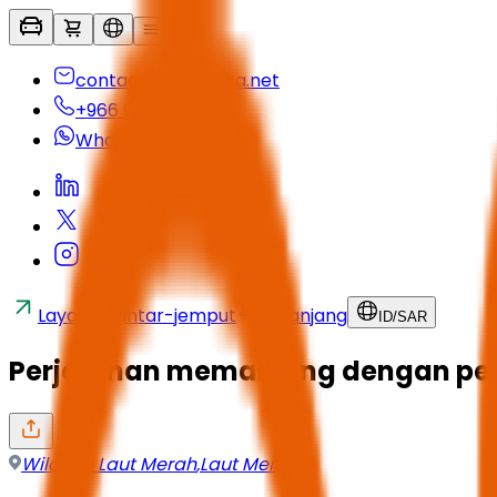
contactus@seyaha.net
+966 920 032 547
Whatsapp
Layanan antar-jemput
Keranjang
ID
/
SAR
Perjalanan memancing dengan pera
Wilayah Laut Merah
,
Laut Merah