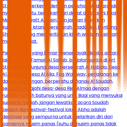
Street yang terkenal dengan pepohonan jacaranda-
nya. Setelah itu, temukan dari dekat detail seni lokal di
Museum Al-Qatt Al-Asiri, dan jangan lewatkan
kunjungan ke Istana bersejarah Shada dan Benteng
Shamsan yang menceritakan kisah warisan Asir yang
mengakar kuat.
Pengalaman yang benar-benar layak dicoba antara
lain: hiking di Taman Al Sahab, berjalan santai di Art
Street, mengunjungi desa bersejarah Al Habala, Desa
Al Muftaha, Desa Al Alia, Fog Walkway, perjalanan ke
danau bendungan, berperahu di Danau Al Soudah,
serta menjelajahi desa-desa Rijal Almaa dengan
rumah-rumah batunya yang unik. Bagi yang menyukai
suasana meriah, jangan lewatkan acara Soudah
Season dan festival-festival lokal. Abha adalah
destinasi yang sempurna untuk melarikan diri dari
panasnya musim panas (suhu di musim panas tidak