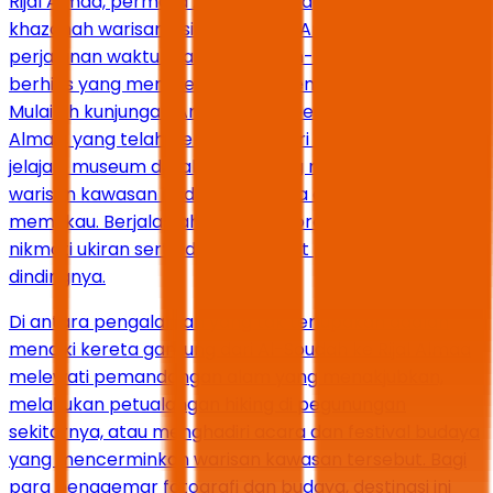
Rijal Almaa, permata Arab Saudi bagian selatan dan
khazanah warisan Asir, mengajak Anda menelusuri
perjalanan waktu di antara rumah-rumah batu
berhias yang membentang di lereng-lereng gunung.
Mulailah kunjungan Anda di desa bersejarah Rijal
Almaa, yang telah berdiri lebih dari 900 tahun, dan
jelajahi museum di dalamnya yang menampilkan
warisan kawasan ini dalam bahasa arsitektur yang
memukau. Berjalanlah di lorong-lorong sempitnya dan
nikmati ukiran serta dekorasi rumit pada dinding-
dindingnya.
Di antara pengalaman yang tak terlupakan adalah
menaiki kereta gantung dari Al-Soudah ke Rijal Almaa
melewati pemandangan alam yang menakjubkan,
melakukan petualangan hiking di pegunungan
sekitarnya, atau menghadiri acara dan festival budaya
yang mencerminkan warisan kawasan tersebut. Bagi
para penggemar fotografi dan budaya, destinasi ini