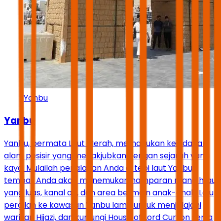
Yanbu
Yanbu
Yanbu, permata Laut Merah, memadukan keindahan
alam pesisir yang menakjubkan dengan sejarah yang
kaya. Mulailah perjalanan Anda di tepi laut Yanbu,
tempat Anda akan menemukan hamparan ruang hijau
yang luas, kanal air, dan area bermain anak-anak. Lalu
pergilah ke kawasan Yanbu lama untuk menjelajahi
warisan Hijazi, dan kunjungi House of Lord Curzon serta