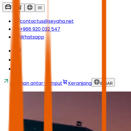
contactus@seyaha.net
+966 920 032 547
Whatsapp
Layanan antar-jemput
Keranjang
ID
/
SAR