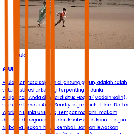
AlUla
AlUla
AlUla, permata sejarah di jantung gurun, adalah salah
satu destinasi arkeologi terpenting di dunia.
Perjalanan Anda dimulai di situs Hegra (Madain Salih),
situs pertama di Arab Saudi yang masuk dalam Daftar
Warisan Dunia UNESCO, tempat makam-makam
dipahat di pegunungan dan kisah-kisah kuno bangsa
Nabatea seakan hidup kembali. Jangan lewatkan