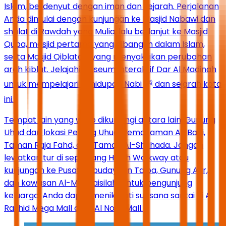
Islam, berdenyut dengan iman dan sejarah. Perjalanan
Anda dimulai dengan kunjungan ke Masjid Nabawi dan
shalat di Rawdah yang Mulia, lalu berlanjut ke Masjid
Quba, masjid pertama yang dibangun dalam Islam,
serta Masjid Qiblatain yang menyaksikan perubahan
arah kiblat. Jelajahi Museum Interaktif Dar Al Madinah
untuk mempelajari kehidupan Nabi ﷺ dan sejarah kota
ini.
Tempat lain yang wajib dikunjungi antara lain: Gunung
Uhud dan lokasi Perang Uhud, Pemakaman Al-Baqi,
Taman Raja Fahd, dan Taman Al-Shuhada. Jangan
lewatkan tur di sepanjang Hijrah Walkway atau
kunjungan ke Pusat Kebudayaan Taiba, Gunung Ayr,
dan kawasan Al-Maghaisilah. Untuk pengunjung
keluarga, Anda dapat menikmati suasana santai di Al
Rashid Mega Mall atau Al Noor Mall.