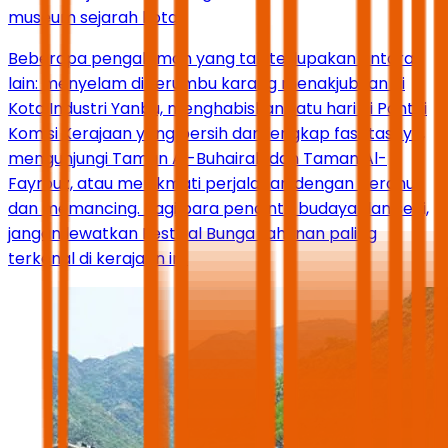
museum sejarah kota.
Beberapa pengalaman yang tak terlupakan antara
lain: menyelam di terumbu karang menakjubkan di
Kota Industri Yanbu, menghabiskan satu hari di Pantai
Komisi Kerajaan yang bersih dan lengkap fasilitasnya,
mengunjungi Taman Al-Buhairah dan Taman Al-
Fayrouz, atau menikmati perjalanan dengan perahu
dan memancing. Bagi para pencinta budaya dan seni,
jangan lewatkan Festival Bunga tahunan paling
terkenal di kerajaan ini.