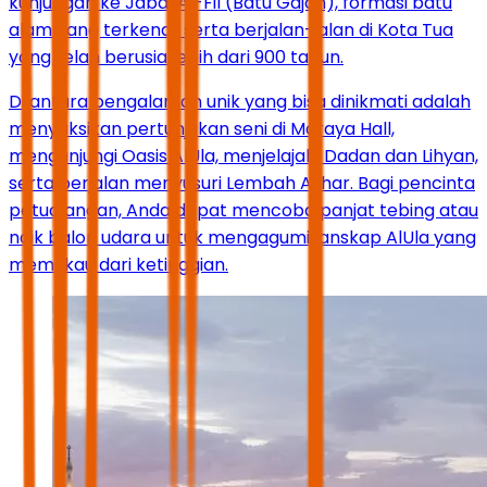
kunjungan ke Jabal Al-Fil (Batu Gajah), formasi batu
alam yang terkenal, serta berjalan-jalan di Kota Tua
yang telah berusia lebih dari 900 tahun.
Di antara pengalaman unik yang bisa dinikmati adalah
menyaksikan pertunjukan seni di Maraya Hall,
mengunjungi Oasis AlUla, menjelajahi Dadan dan Lihyan,
serta berjalan menyusuri Lembah Ashar. Bagi pencinta
petualangan, Anda dapat mencoba panjat tebing atau
naik balon udara untuk mengagumi lanskap AlUla yang
memukau dari ketinggian.