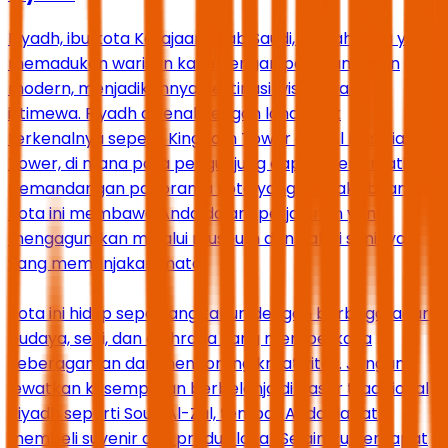
Riyadh, ibu kota Kerajaan Arab Saudi, adalah kota yang
memadukan warisan kaya dengan pembangunan
modern, menjadikannya destinasi wisata yang
istimewa. Riyadh dikenal dengan landmark
terkenalnya seperti Kingdom Tower dan Al Faisaliah
Tower, di mana para pengunjung dapat menikmati
pemandangan panorama kota yang menakjubkan.
Kota ini membawa Anda dalam perjalanan yang
mengagumkan melalui museum dan galeri seninya
yang memanjakan mata.
Kota ini hidup sepanjang tahun dengan berbagai acara
budaya, seni, dan olahraga yang memperkaya
keberagaman dan mendorong kreativitas. Jangan
lewatkan kesempatan berbelanja di pasar tradisional
Riyadh seperti Souq Al-Zal, tempat Anda dapat
membeli suvenir dan produk lokal. Selain itu, terdapat