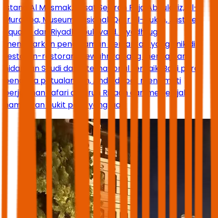
Istana Al Masmak, Pusat Sejarah Raja Abdulaziz, Al-
Murabba, Museum Nasional, Qasr Al-Hukm, Justice
Square, dan Riyadh Boulevard. Riyadh juga
menawarkan pengalaman bersantap yang unik di
restoran-restoran mewahnya yang menyajikan
hidangan Saudi dan internasional terbaik. Bagi para
pencinta petualangan, Anda dapat menikmati
perjalanan safari di gurun Riyadh dan menjelajahi
hamparan bukit pasir yang luas.