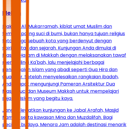
Mekah
Mekah
Makkah Al-Mukarramah, kiblat umat Muslim dan
tempat paling suci di bumi, bukan hanya tujuan religius
tetapi juga sebuah kota yang berdenyut dengan
spiritualitas dan sejarah. Kunjungan Anda dimulai di
Masjidil Haram di Makkah dengan melaksanakan tawaf
mengelilingi Ka'bah, lalu menjelajahi berbagai
peninggalan Islam yang abadi seperti Gua Hira dan
Gua Tsur. Setelah menyelesaikan rangkaian ibadah,
Anda dapat mengunjungi Pameran Arsitektur Dua
Masjid Suci dan Museum Makkah untuk mempelajari
sejarah Islam yang begitu kaya.
Jangan lewatkan kunjungan ke Jabal Arafah, Masjid
Namira, serta kawasan Mina dan Muzdalifah. Bagi
pecinta budaya, Menara Jam adalah destinasi menarik