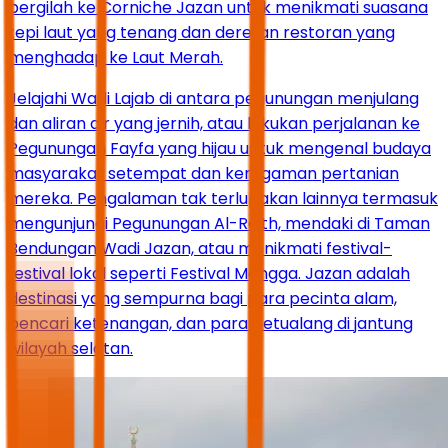
pergilah ke Corniche Jazan untuk menikmati suasana
tepi laut yang tenang dan deretan restoran yang
menghadap ke Laut Merah.
Jelajahi Wadi Lajab di antara pegunungan menjulang
dan aliran air yang jernih, atau lakukan perjalanan ke
Pegunungan Fayfa yang hijau untuk mengenal budaya
masyarakat setempat dan keragaman pertanian
mereka. Pengalaman tak terlupakan lainnya termasuk
mengunjungi Pegunungan Al-Reith, mendaki di Taman
Bendungan Wadi Jazan, atau menikmati festival-
festival lokal seperti Festival Mangga. Jazan adalah
destinasi yang sempurna bagi para pecinta alam,
pencari ketenangan, dan para petualang di jantung
wilayah selatan.