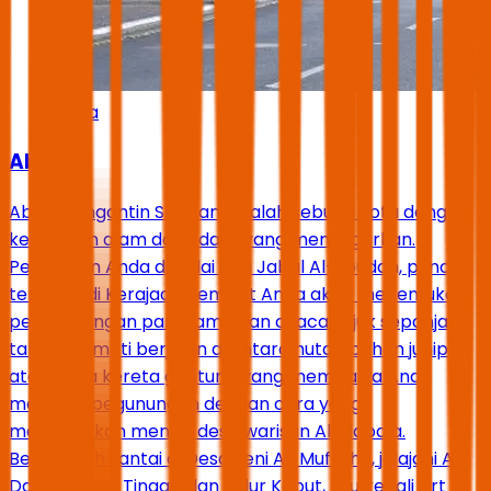
Abha
Abha
Abha, Pengantin Selatan, adalah sebuah kota dengan
keindahan alam dan udara yang menyegarkan.
Perjalanan Anda dimulai dari Jabal Al-Soudah, puncak
tertinggi di Kerajaan, tempat Anda akan menemukan
pemandangan panorama dan cuaca sejuk sepanjang
tahun. Nikmati berjalan di antara hutan pohon juniper
atau coba kereta gantung yang membawa Anda
melintasi pegunungan dengan cara yang
menakjubkan menuju desa warisan Al-Habala.
Berjalanlah santai di Desa Seni Al-Muftaha, jelajahi Al-
Darah (Desa Tinggi) dan Jalur Kabut, lalu kenali Art