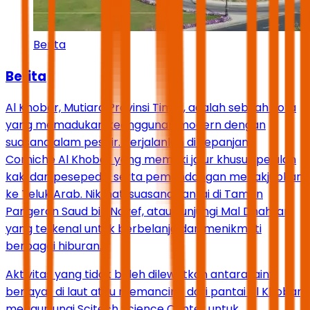
Berita
Berita
Al Khobar, Mutiara Provinsi Timur, adalah sebuah kota
yang memadukan keanggunan modern dengan
suasana alam pesisir. Berjalanlah di sepanjang
Corniche Al Khobar yang memiliki jalur khusus pejalan
kaki dan pesepeda, serta pemandangan menakjubkan
ke Teluk Arab. Nikmati suasana santai di Taman
Pangeran Saud bin Nayef, atau kunjungi Mal Dhahran
yang terkenal untuk berbelanja dan menikmati
berbagai hiburan.
Aktivitas yang tidak boleh dilewatkan antara lain:
berlayar di laut atau memancing dari pantai Al Khobar,
mengunjungi Scitech Science Center untuk