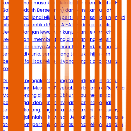
kemodernan masa kini. Mulailah tur menjelajahi Al-
Balad (Jeddah Bersejarah) dan temukan rumah-
rumah tradisional Hijazi seperti Beit Nassif, lalu nikmati
cita rasa autentik di Souq Al-Alawi dan pasar ikan
Jeddah. Jangan lewatkan kunjungan ke Corniche
Jeddah yang membentang di sepanjang pesisir,
tempat berdirinya Air Mancur Raja Fahd, air mancur
tertinggi di dunia, serta ruang terbuka hijau dan
berbagai fasilitas rekreasi yang sangat cocok untuk
keluarga.
Di antara pengalaman yang tak terlupakan adalah
mengunjungi Museum Tayebat, berbelanja di Red Sea
Mall, berenang di pantai Obhur, atau merasakan
petualangan dengan menyelam dan menjelajahi
terumbu karang. Bagi para pecinta seni dan budaya,
berjalan-jalanlah di kawasan Jeddah Art Promenade
atau nikmati pertunjukan kelas dunia selama Jeddah