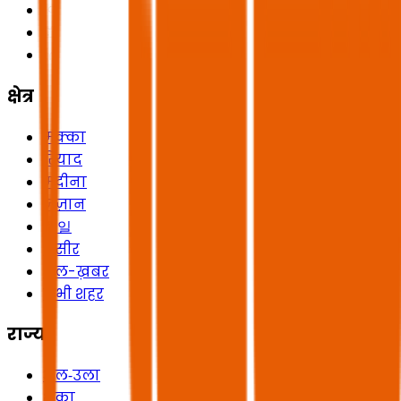
क्षेत्र
मक्का
रियाद
मदीना
जज़ान
헤일
असीर
अल-ख़बर
सभी शहर
राज्य
अल‑उला
शक्रा