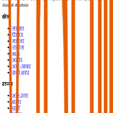
Saudi Arabia
क्षेत्र
मक्का
रियाद
मदीना
जज़ान
헤일
असीर
अल-ख़बर
सभी शहर
राज्य
अल‑उला
शक्रा
धुर्मा