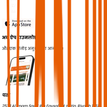
अब ऐप डाउनलोड करें
और एक बेजोड़ अनुभव का आनंद लें!
पता
2533 Al Imam Saud Ibn Faysal Rd, Hittin, Riyadh 13518,