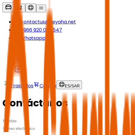
contactus@seyaha.net
+966 920 032 547
Whatsapp
Traslados
Carrito
ES
/
SAR
Contáctanos