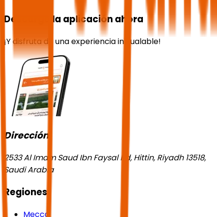
Descarga la aplicación ahora
¡Y disfruta de una experiencia inigualable!
Dirección
2533 Al Imam Saud Ibn Faysal Rd, Hittin, Riyadh 13518,
Saudi Arabia
Regiones
Mecca