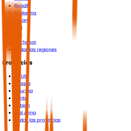
Riyadh
Al Madina
Jazan
Hail
Asir
Al Khobar
Todas las regiones
Provincias
Al-Ula
Shaqra
Dhurma
Yanbu
Rabigh
Rijal Alma
Todas las provincias